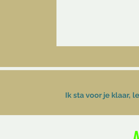
Ik sta voor je klaar,
l