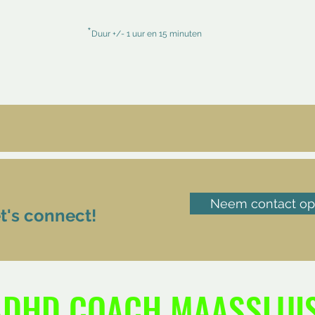
*
Duur +/- 1 uur en 15 minuten
Neem contact op
et's connect!
ADHD COACH MAASSLUI